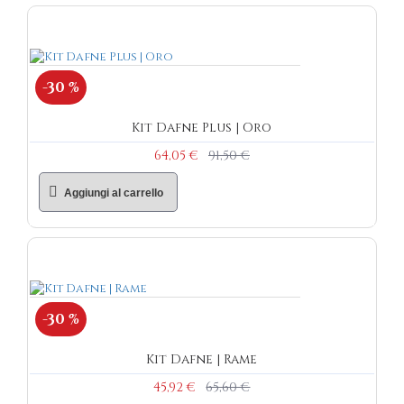
-30 %
Kit Dafne Plus | Oro
64,05 €
91,50 €
Aggiungi al carrello
-30 %
Kit Dafne | Rame
45,92 €
65,60 €